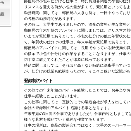
郵便局の小包を仕分ける仕事は、特にお歳暮関連の小包の仕分
から
リスマスを迎える前が小包の量が多くて、繁忙期といってもよ
勤務時間に関しては、郵便局の大きな所は、一日中やっており
活躍
の各種の勤務時間があります。
その時は、大学生でありましたので、深夜の業務が主な業務と
郵便局の年末年始のアルバイトに関しましては、クリスマス前
いまでが繁忙期でありまして、小包の仕分けの他に年賀状の仕
て、年賀状の仕分けの仕事は、年末年始が繁忙期であります。
郵便局のアルバイトに関しては、長期でやっている郵便局の職
の指示で小包の仕分けの作業をすることになりますが、仕事の
切丁寧に教えてくれたことが印象に残っております。
時給に関しましては、それほど高くない時給に深夜手当てがつ
が、仕分けの残業も結構あったので、そこそこ稼いだ記憶があ
登録制のバイト
その他での年末年始のバイトを経験したことでは、お弁当やお
仕事を経験したことがあります。
この仕事に関しては、直接的にその製造会社が求人を出してい
会社の登録制のアルバイトで請ける事となります。
年末年始の3日間の仕事でありましたが、仕事内容としまして
様々な具材を載せていく単純な作業であります。
仕事の場所は、食品の製造会社ではなく、大手のスーパーマー